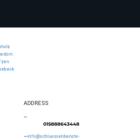
hholz
gedorn
lfzen
nsebeck
ADDRESS
info@schluesseldienste-